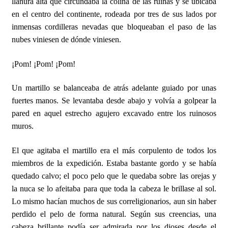
llanura alta que circundaba la colina de las ruinas y se ubicaba
en el centro del continente, rodeada por tres de sus lados por
inmensas cordilleras nevadas que bloqueaban el paso de las
nubes viniesen de dónde viniesen.
¡Pom! ¡Pom! ¡Pom!
Un martillo se balanceaba de atrás adelante guiado por unas
fuertes manos. Se levantaba desde abajo y volvía a golpear la
pared en aquel estrecho agujero excavado entre los ruinosos
muros.
El que agitaba el martillo era el más corpulento de todos los
miembros de la expedición. Estaba bastante gordo y se había
quedado calvo; el poco pelo que le quedaba sobre las orejas y
la nuca se lo afeitaba para que toda la cabeza le brillase al sol.
Lo mismo hacían muchos de sus correligionarios, aun sin haber
perdido el pelo de forma natural. Según sus creencias, una
cabeza brillante podía ser admirada por los dioses desde el