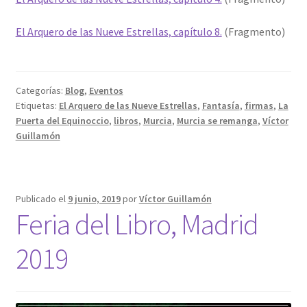
El Arquero de las Nueve Estrellas, capítulo 8.
(Fragmento)
Categorías:
Blog
,
Eventos
Etiquetas:
El Arquero de las Nueve Estrellas
,
Fantasía
,
firmas
,
La
Puerta del Equinoccio
,
libros
,
Murcia
,
Murcia se remanga
,
Víctor
Guillamón
Publicado el
9 junio, 2019
por
Víctor Guillamón
Feria del Libro, Madrid
2019