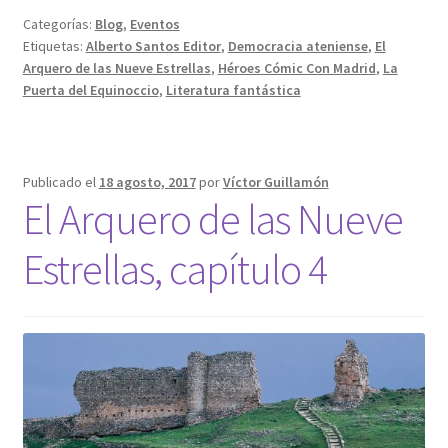
Categorías:
Blog
,
Eventos
Etiquetas:
Alberto Santos Editor
,
Democracia ateniense
,
El
Arquero de las Nueve Estrellas
,
Héroes Cómic Con Madrid
,
La
Puerta del Equinoccio
,
Literatura fantástica
Publicado el
18 agosto, 2017
por
Víctor Guillamón
El Arquero de las Nueve
Estrellas, capítulo 4