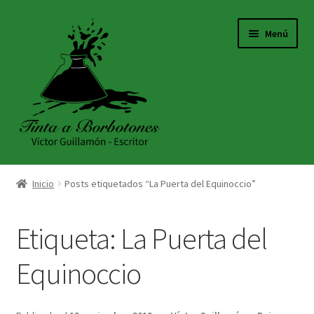
Ir
Ir
Menú
a
al
la
contenido
navegación
INICIO
Inicio
Posts etiquetados “La Puerta del Equinoccio”
ACERCA DE
Etiqueta:
La Puerta del
TIENDA
Equinoccio
BLOG