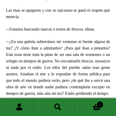
Las risas se apagaron y con su sarcasmo se ganó el respeto que
merecía.
—
Estamos buscando marcas o restos de frescos, idiota.
—
¿En una galería subterránea sin ventanas ni fuente alguna de
luz? ¿Y cómo iban a admirarlos? ¿Para qué iban a pintarlos?
Esta zona tiene toda la pinta de ser una sala de reuniones o un
refugio en tiempos de guerra. No encontraréis frescos, mosaicos
ni nada por el estilo. Los elfos del pueblo sabio eran gente
austera. Amaban el arte y lo exponían de forma pública para
que todo el mundo pudiera verlo, pero ¿de qué iba a servir una
obra de arte en donde nadie pudiera contemplarla excepto en
tiempos de guerra, más aún sin luz? Estáis perdiendo el tiempo.
0
Los había dejado sin palabras, sin carcajadas. Acto seguido
Buscar
Buscar
cruzó la sala y se dirigió a la galería que se abría del otro lado.