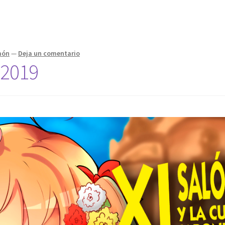
món
—
Deja un comentario
 2019