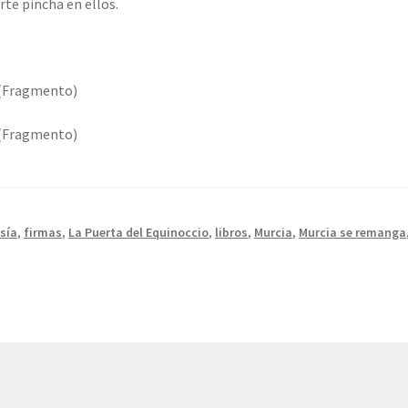
irte pincha en ellos.
(Fragmento)
(Fragmento)
sía
,
firmas
,
La Puerta del Equinoccio
,
libros
,
Murcia
,
Murcia se remanga