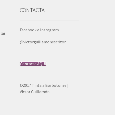
S
CONTACTA
Facebook e Instagram:
llas
@victorguillamonescritor
Contacta AQUÍ
©2017 Tinta a Borbotones |
Víctor Guillamón