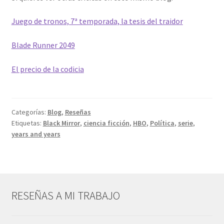
Juego de tronos, 7ª temporada, la tesis del traidor
Blade Runner 2049
El precio de la codicia
Categorías:
Blog
,
Reseñas
Etiquetas:
Black Mirror
,
ciencia ficción
,
HBO
,
Política
,
serie
,
years and years
RESEÑAS A MI TRABAJO