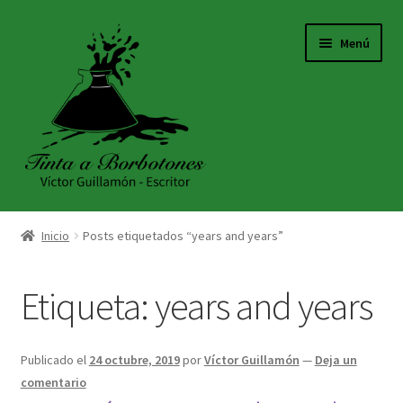
Ir
Ir
Menú
a
al
la
contenido
navegación
INICIO
Inicio
Posts etiquetados “years and years”
ACERCA DE
Etiqueta:
years and years
TIENDA
BLOG
Publicado el
24 octubre, 2019
por
Víctor Guillamón
—
Deja un
comentario