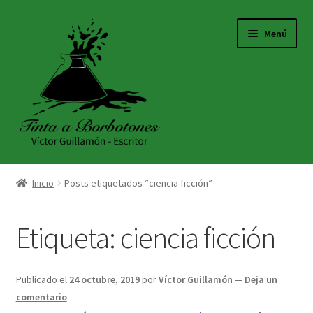
Ir
Ir
Menú
a
al
la
contenido
navegación
INICIO
Inicio
Posts etiquetados “ciencia ficción”
ACERCA DE
Etiqueta:
ciencia ficción
TIENDA
BLOG
Publicado el
24 octubre, 2019
por
Víctor Guillamón
—
Deja un
comentario