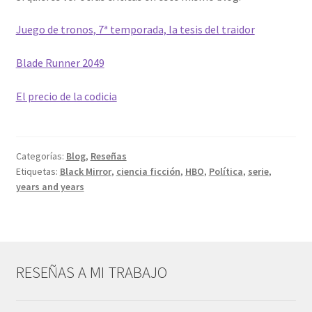
Juego de tronos, 7ª temporada, la tesis del traidor
Blade Runner 2049
El precio de la codicia
Categorías:
Blog
,
Reseñas
Etiquetas:
Black Mirror
,
ciencia ficción
,
HBO
,
Política
,
serie
,
years and years
RESEÑAS A MI TRABAJO