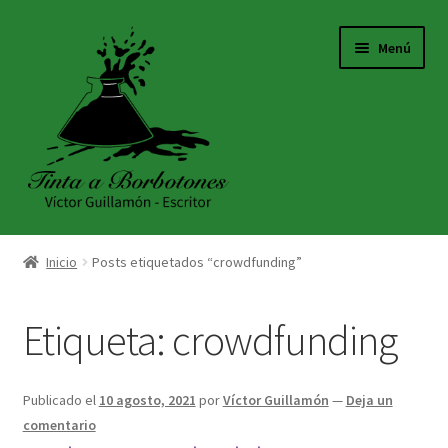
Ir
Ir
Menú
a
al
la
contenido
navegación
INICIO
Inicio
Posts etiquetados “crowdfunding”
ACERCA DE
Etiqueta:
crowdfunding
TIENDA
BLOG
Publicado el
10 agosto, 2021
por
Víctor Guillamón
—
Deja un
comentario