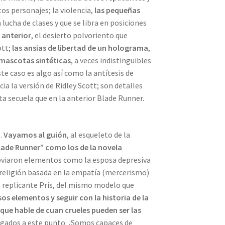
tos personajes; la violencia,
las pequeñas
ucha de clases y que se libra en posiciones
 anterior
, el desierto polvoriento que
ott;
las ansias de libertad de un holograma
,
 mascotas sintéticas
, a veces indistinguibles
te caso es algo así como la antítesis de
ia la versión de Ridley Scott; son detalles
ta secuela que en la anterior Blade Runner.
s.
Vayamos al guión
, al esqueleto de la
ade Runner” como los de la novela
 obviaron elementos como la esposa depresiva
a religión basada en la empatía (mercerismo)
a replicante Pris, del mismo modelo que
os elementos y seguir con la historia de la
 que hable de cuan crueles pueden ser las
legados a este punto: ¿Somos capaces de