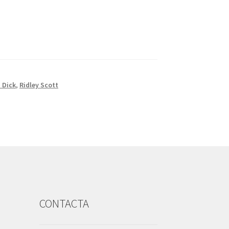
. Dick
,
Ridley Scott
S
CONTACTA