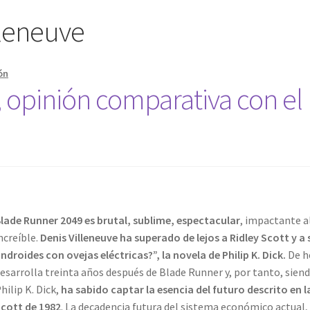
lleneuve
ón
opinión comparativa con el u
lade Runner 2049 es brutal, sublime, espectacular
, impactante al 
ncreíble.
Denis Villeneuve ha superado de lejos a Ridley Scott y 
ndroides con ovejas eléctricas?”, la novela de Philip K. Dick.
De he
esarrolla treinta años después de Blade Runner y, por tanto, siend
hilip K. Dick,
ha sabido captar la esencia del futuro descrito en 
cott de 1982
. La decadencia futura del sistema económico actual, 