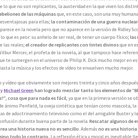
e lo que no son replicantes, la austeridad en la que viven los distin
ebeliones de las máquinas
que, en este caso, son una muy humana l
esventajosas para ellas;
la contaminación de una guerra nuclear
parece en la novela pero que no aparece en la versión de Ridley Sc
 lo que es peor: su anhelo de ser real, de tener un cuerpo físico;
las
e las reales;
el creador de replicantes con tintes divinos
que en es
ilbur Mercer, el profeta de la novela, al que tampoco hace referenc
ue te sumergen en el universo de Philip K. Dick mucho mejor en es
asta la música y los efectos de vídeo te envuelven mucho mejor.
o y vídeo que obviamente son mejores treinta y cinco años despué
y
Michael Green
han logrado mezclar tanto los elementos de “Bl
?”, cosa que para nada es fácil
, ya que en la primera versión se
 de ánimo Penfield, la oveja sintética que tenían como mascota, l
mas de adoctrinamiento televisivo como el del amigable Buster y l
 confusión durante buena parte de la novela.
Rescatar algunos de es
rea una historia nueva no es sencillo
. Además
no es una historia
 sino todo lo contrario.
La reflexión ética y moral es inevitable l