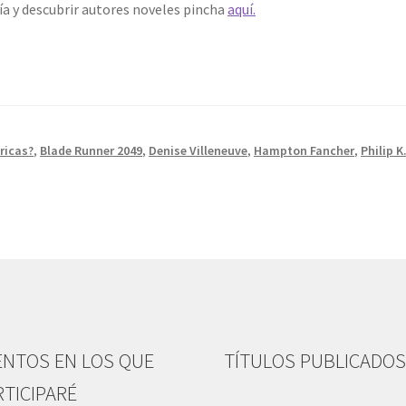
ía y descubrir autores noveles pincha
aquí.
ricas?
,
Blade Runner 2049
,
Denise Villeneuve
,
Hampton Fancher
,
Philip K
ENTOS EN LOS QUE
TÍTULOS PUBLICADO
RTICIPARÉ