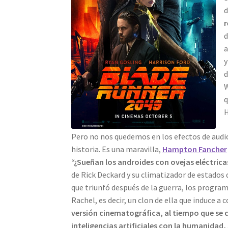
d
r
d
a
y
d
W
q
H
Pero no nos quedemos en los efectos de audi
historia. Es una maravilla,
Hampton Fancher
“¿Sueñan los androides con ovejas eléctricas
de Rick Deckard y su climatizador de estados
que triunfó después de la guerra, los progra
Rachel, es decir, un clon de ella que induce a
versión cinematográfica, al tiempo que se c
inteligencias artificiales con la humanidad,