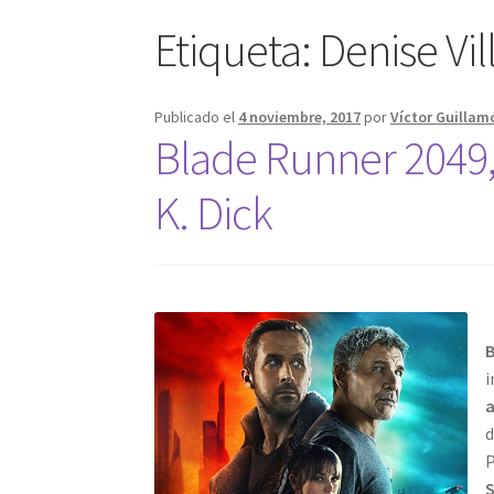
Etiqueta:
Denise Vi
Publicado el
4 noviembre, 2017
por
Víctor Guillam
Blade Runner 2049, 
K. Dick
B
i
a
d
P
S