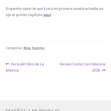
Si queréis saber de qué trata mi primera novela echadle un
ojo al primer capítulo
aquí
.
Categorías:
Blog
,
Eventos
Navegación
Anterior:
Siguiente:
Feria del libro de La
Heroes Comic Con Valencia
Alberca
2018
de
entradas