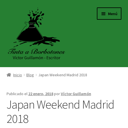
Ir
Ir
Menú
a
al
la
contenido
navegación
INICIO
Inicio
Blog
Japan Weekend Madrid 2018
ACERCA DE
Publicado el
22 enero, 2018
por
Víctor Guillamón
TIENDA
Japan Weekend Madrid
BLOG
2018