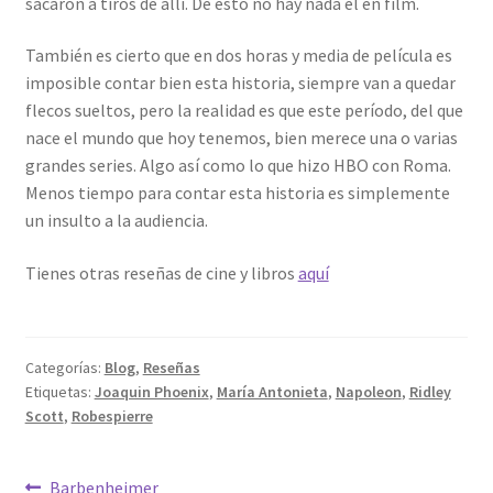
sacaron a tiros de allí. De esto no hay nada el en film.
También es cierto que en dos horas y media de película es
imposible contar bien esta historia, siempre van a quedar
flecos sueltos, pero la realidad es que este período, del que
nace el mundo que hoy tenemos, bien merece una o varias
grandes series. Algo así como lo que hizo HBO con Roma.
Menos tiempo para contar esta historia es simplemente
un insulto a la audiencia.
Tienes otras reseñas de cine y libros
aquí
Categorías:
Blog
,
Reseñas
Etiquetas:
Joaquin Phoenix
,
María Antonieta
,
Napoleon
,
Ridley
Scott
,
Robespierre
Anterior:
Barbenheimer