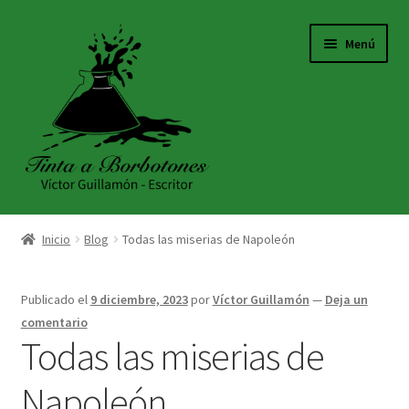
Ir
Ir
Menú
a
al
la
contenido
navegación
INICIO
Inicio
Blog
Todas las miserias de Napoleón
ACERCA DE
Publicado el
9 diciembre, 2023
por
Víctor Guillamón
—
Deja un
TIENDA
comentario
Todas las miserias de
BLOG
Napoleón